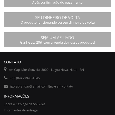
Após confirmação do pagamento
SEU DINHEIRO DE VOLTA
O produto funcionando ou seu dinheiro de volta
SEJA UM AFILIADO
Ganhe até 20% com a venda de nossos produtos!
CONTATO
Av. Cap. Mor Gouveia, 3000 - Lagoa Nova, Natal - RN
+55 (84) 99943-1545
igorabrandao@gmail.com
Entre em contato
INFORMAÇÕES
Sobre o Catálogo de Soluções
Informações de entrega